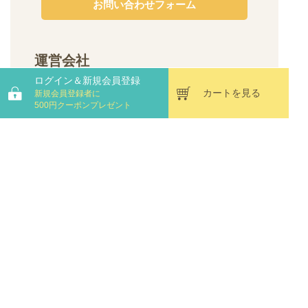
お問い合わせフォーム
運営会社
ログイン＆新規会員登録
ハヤシ商事株式会社｜清流仁淀川の天然水と針
カートを見る
新規会員登録者に
葉樹を使った、強くて優しい肌触りの国産ティ
500円クーポンプレゼント
ッシュメーカー
高知県土佐市高岡町乙3192-4
コーポレートサイト
プライバシーポリシー
特定商取引法に基づく表記